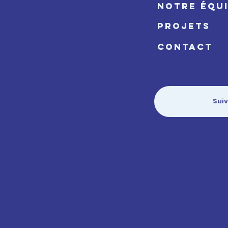
NOTRE ÉQU
PROJETS
CONTACT
GIZ : Renforcer la
AXA Cli
gouvernance de l’eau et la
Accélére
gestion des eaux usées en
entrepri
Sui
Tanzanie