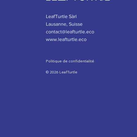
LeafTurtle Sàrl
Lausanne, Suisse
contact@leafturtle.eco
www.leafturtle.eco
Nature's Pride: Renforcer la
résilience des chaînes
d’approvisionnement
Politique de confidentialité
© 2026 LeafTurtle