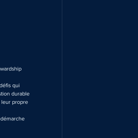
ewardship 
éfis qui 
tion durable 
 leur propre 
 démarche 