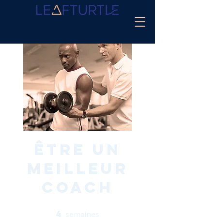
Être un
meilleur
coach
4
4 semaines
semaines