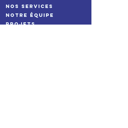
NOS SERVICES
NOTRE ÉQUIPE
PROJETS
CONTACT
Suivez nous sur
LeafTurtle Sàrl
Lausanne, Suisse
contact@leafturtle.eco
www.leafturtle.eco
Politique de confidentialité