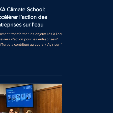
A Climate School:
célérer l’action des
treprises sur l’eau
ment transformer les enjeux liés à l’eau
leviers d’action pour les entreprises?
fTurtle a contribué au cours « Agir sur l’eau
tant qu’entreprise » de AXA Climate School
r aider les organisations à comprendre
rs risques et passer à l’action. Une
laboration au service de la résilience, de la
formance et du partage de connaissances.
r ce projet, LeafTurtle a soutenu l’AXA
mate School dans le développement du
rs « Agir sur l’eau en tant qu’entrep