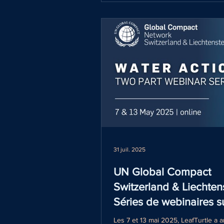
? Et au sein des commissions d’a
31 juil. 2025
UN Global Compact
Switzerland & Liechtens
Séries de webinaires su
gestion de l'eau
Les 7 et 13 mai 2025, LeafTurtle a 