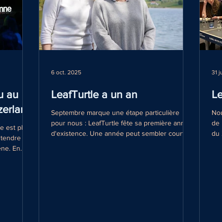
6 oct. 2025
31 j
u au
LeafTurtle a un an
Le
erland
Septembre marque une étape particulière
Nou
pour nous : LeafTurtle fête sa première année
de 
e est plus
d'existence. Une année peut sembler courte,
du 
ntendre la
et...
con
ène. En
pro
 Tatiana
cel
tdown
per
ment l’eau
Le 
on du
dif
lience des
cof
à la table
sur
ntreprises