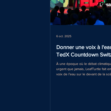
6 oct. 2025
Donner une voix à l'ea
TedX Countdown Switz
À une époque où le débat climatiqu
urgent que jamais, LeafTurtle fait e
voix de l’eau sur le devant de la sc
novembre 2025, notre cofondatrice
est intervenue lors de TEDx Coun
Switzerland, où elle a expliqué com
détient la clé à la fois de l’atténuati
changement climatique et de la rési
sociétés. Et si l’eau avait une place 
des conseils d’administration des e