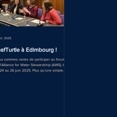
uil. 2025
afTurtle à Edimbourg !
s sommes ravies de participer au forum
l'Alliance for Water Stewardship (AWS), tenu
24 au 26 juin 2025. Plus qu'une simple
férence, cet événement est un espace
pice à des conversations authentiques,
les qui relient les idées à l'action et les
sonnes à leur objectif. Tout comme nous.
25 juin, conformément à notre mission de
fusion des connaissances, notre
ondatrice, Tatiana Fedotova, interviendra
 les synergies entre l'eau et la biodiversité,