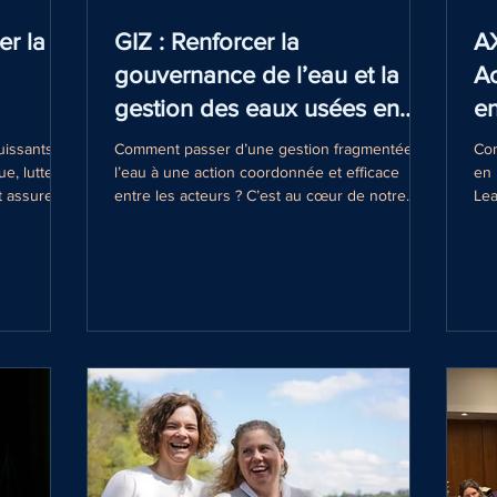
er la
GIZ : Renforcer la
AX
gouvernance de l’eau et la
Ac
gestion des eaux usées en
en
Tanzanie
puissants
Comment passer d’une gestion fragmentée de
Com
ue, lutter
l’eau à une action coordonnée et efficace
en 
t assurer la
entre les acteurs ? C’est au cœur de notre
Lea
e. Cette
travail en Tanzanie, mené en collaboration
en 
ous avons
avec GIZ Tanzania, Alliance for Water
pou
de et
Stewardship et des partenaires régionaux.
leu
rs régions
Cette initiative s’inscrit dans le cadre du
col
ent sur le
programme Green and Smart Cities SASA,
per
re’s Pride,
cofinancé par le German Federal Ministry for
Pou
s basé aux
Economic Cooperation and Development et
Cli
l’European Union, et vise à renforcer la
cou
collaboration entre