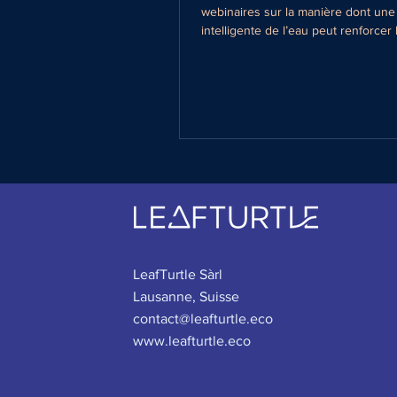
webinaires sur la manière dont une
intelligente de l’eau peut renforcer 
durabilité, réduire les coûts et prép
entreprises, dont les PMEs, aux déf
demain. La première session était 
aux premiers pas de la gestion de l
entreprise, tandis que la seconde po
les piliers essentiels d’une stratég
efficace. Sensibiliser aux enjeux de
la biodiversité, et surtout aux so
LeafTurtle Sàrl
Lausanne, Suisse
contact@leafturtle.eco
www.leafturtle.eco