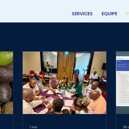
SERVICES
EQUIPE
P
1 mai
30 a