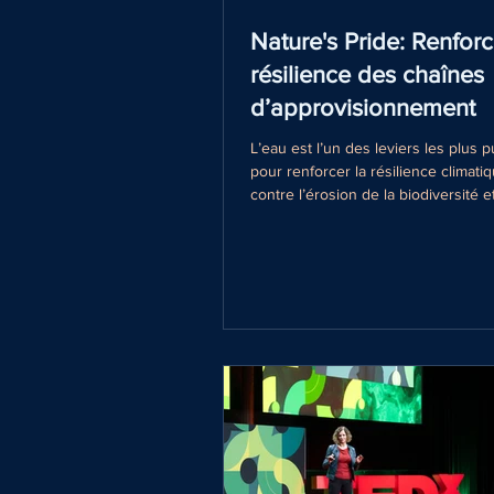
Nature's Pride: Renforc
résilience des chaînes
d’approvisionnement
L’eau est l’un des leviers les plus 
pour renforcer la résilience climatiq
contre l’érosion de la biodiversité e
continuité des activités à long term
conviction a guidé le projet que n
récemment mené avec Nature’s Pri
AdAstra Sustainability dans plusieu
agricoles stratégiques, avec un acc
Maroc, le Pérou et le Mexique. Natu
un importateur de fruits et légume
Pays-Bas, dispose d’une b