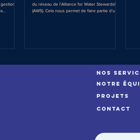
 gestion
du réseau de l’Alliance for Water Stewardship
la
(AWS). Cela nous permet de faire partie d’une...
arer les
is de
consacrée
’eau en
rtait sur
ie hydrique
 l’eau et de
NOS SERVIC
NOTRE ÉQU
PROJETS
CONTACT