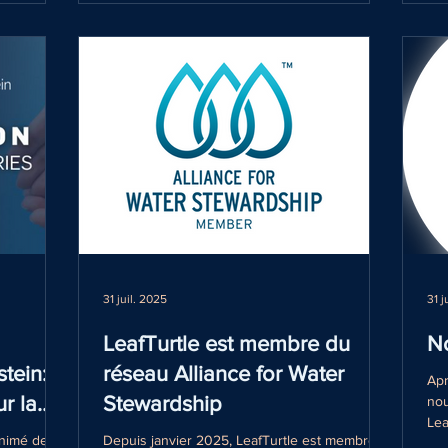
e
31 juil. 2025
31 j
LeafTurtle est membre du
No
tein:
réseau Alliance for Water
Apr
r la
Stewardship
nou
Lea
animé deux
Depuis janvier 2025, LeafTurtle est membre