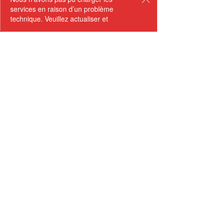
services en raison d’un problème
technique. Veuillez actualiser et
réessayer.
NOS SERVICES
NOTRE ÉQUIPE
PROJETS
CONTACT